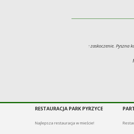
a, niskie ceny...Tak trzymać!
RESTAURACJA PARK PYRZYCE
PAR
Najlepsza restauracja w mieście!
Restau