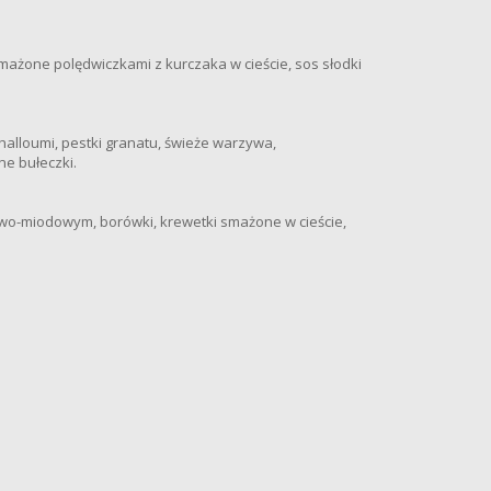
mażone polędwiczkami z kurczaka w cieście, sos słodki
alloumi, pestki granatu, świeże warzywa,
e bułeczki.
wo-miodowym, borówki, krewetki smażone w cieście,