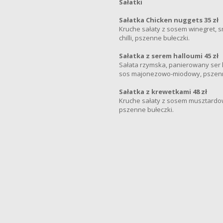
Sałatki
Sałatka Chicken nuggets 35 zł
Kruche sałaty z sosem winegret, s
chilli, pszenne bułeczki.
Sałatka z serem halloumi 45 zł
Sałata rzymska, panierowany ser h
sos majonezowo-miodowy, pszenn
Sałatka z krewetkami 48 zł
Kruche sałaty z sosem musztardo
pszenne bułeczki.