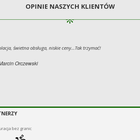
OPINIE NASZYCH KLIENTÓW
Polecam :) Przepyszne menu i nowoczesny wygląd :)
Mateusz Matys Pawluk
TNERZY
racja bez granic