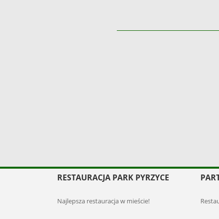
a, niskie ceny...Tak trzymać!
RESTAURACJA PARK PYRZYCE
PAR
Najlepsza restauracja w mieście!
Restau