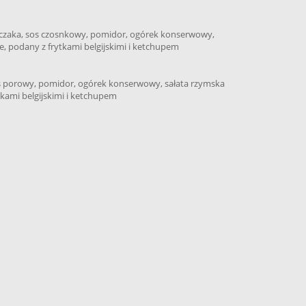
urczaka, sos czosnkowy, pomidor, ogórek konserwowy,
e, podany z frytkami belgijskimi i ketchupem
s porowy, pomidor, ogórek konserwowy, sałata rzymska
tkami belgijskimi i ketchupem