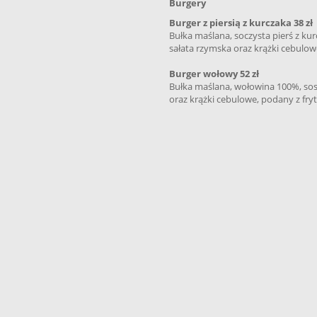
Burgery
Burger z piersią z kurczaka 38 zł
Bułka maślana, soczysta pierś z k
sałata rzymska oraz krążki cebulow
Burger wołowy 52 zł
Bułka maślana, wołowina 100%, so
oraz krążki cebulowe, podany z fry